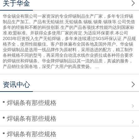

关于华金
华金锡业有限公司一家资深的专业焊锡制品生产厂家，多年专注焊锡
制品生产加工。产品有无铅锡丝.无铅锡条.锡板.锡膏.锡珠等.公司凭借
多年的经验和不断的科技创新.生产的产品各项技术性能均达到国家标
准.欧盟标准。并获得众多使用厂家的肯定.为适应环保要求.本公司
2003年巨资投入生产无铅焊锡，多年来连续通过SGS环保认证.产品规
格齐全，使用性能极佳。客户群体遍布全国各地及国外用户。华金锡
业焊锡制品是选用一线品牌作为原材料，采用选进的配方，精工制作
各种规格不同的型号，再采用全自动流水线作业挤拉成各种符合要求
的焊锡丝和焊锡条。华金牌焊锡制品以其一流的品质，真诚的服务，
产品销往全国各地，深受广大用户的高度赞扬。 ...

资讯中心
焊锡条有那些规格
焊锡条有那些规格
焊锡条有那些规格